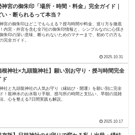
勢神宮の御朱印「場所・時間・料金」完全ガイド｜
どい・断られるって本当？
神宮の御朱印はどこでもらえる？授与時間や料金、巡り方を徹底
！内宮・外宮を含む全7社の御朱印情報と、シンプルなのに心揺さ
御朱印の深い意味、断られないためのマナーまで、初めての方も
の完全ガイド。
2025.10.31
箱根神社×九頭龍神社】願い別お守り・授与時間完全
イド
神社と九頭龍神社の人気お守り（縁結び・開運）を願い別に完全
ド！龍神水のお水取り手順、授与所の時間と支払い、早朝の混雑
法、心を整える7日間実践も解説。
2025.10.17