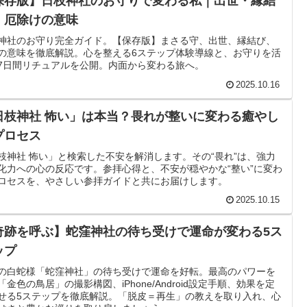
保存版】日枝神社のお守りで変わる私｜出世・縁結
・厄除けの意味
神社のお守り完全ガイド。【保存版】まさる守、出世、縁結び、
の意味を徹底解説。心を整える6ステップ体験導線と、お守りを活
7日間リチュアルを公開。内面から変わる旅へ。
2025.10.16
日枝神社 怖い」は本当？畏れが整いに変わる癒やし
プロセス
枝神社 怖い」と検索した不安を解消します。その“畏れ”は、強力
化力への心の反応です。参拝心得と、不安が穏やかな“整い”に変わ
ロセスを、やさしい参拝ガイドと共にお届けします。
2025.10.15
奇跡を呼ぶ】蛇窪神社の待ち受けで運命が変わる5ス
ップ
の白蛇様「蛇窪神社」の待ち受けで運命を好転。最高のパワーを
「金色の鳥居」の撮影構図、iPhone/Android設定手順、効果を定
せる5ステップを徹底解説。「脱皮＝再生」の教えを取り入れ、心