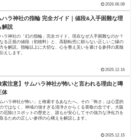
2026.06.08
ムハラ神社の指輪 完全ガイド｜値段&入手困難な理
も解説
ハラ神社の「幻の指輪」完全ガイド。現在なぜ入手困難なのか？
なる正規の値段（初穂料）と、高額転売に頼らない正しいご縁の
方を解説。指輪以上に大切な、心を整え災いを避ける参拝の真髄
伝えします。
2025.12.16
検索注意】サムハラ神社が怖いと言われる理由と噂
正体
ムハラ神社が怖い」と検索するあなたへ。その「怖さ」は心霊的
のではなく、神域の強すぎる清浄さからくる畏敬の念です。大阪
の厄除けスポットの歴史と、誰もが安心してその強力な浄化力を
取るための正しい参拝の心構えを解説します。
2025.12.15