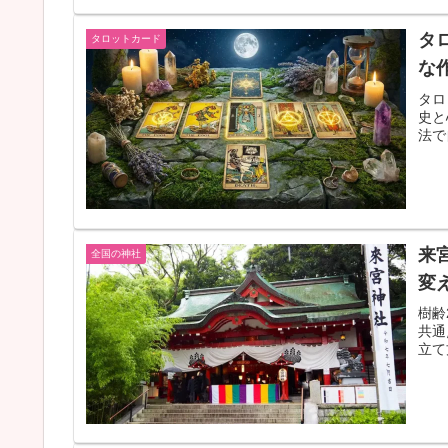
タ
タロットカード
な
タロ
史と
法で
来
全国の神社
変
樹齢
共通
立て