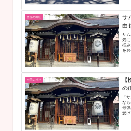
サ
全国の神社
由
サム
気に
掴み
をお
【
全国の神社
の
「サ
なも
最強
受け