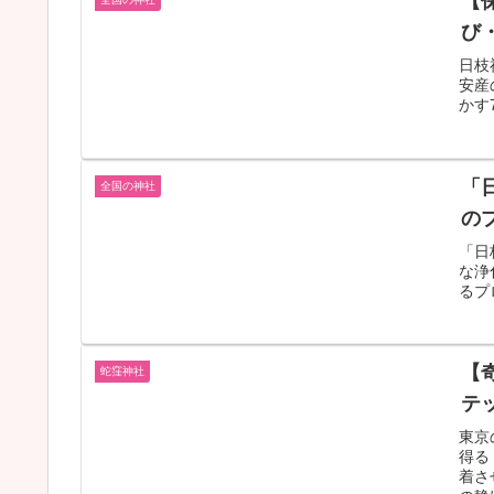
【
び
日枝
安産
かす
「
全国の神社
の
「日
な浄
るプ
【
蛇窪神社
テ
東京
得る
着さ