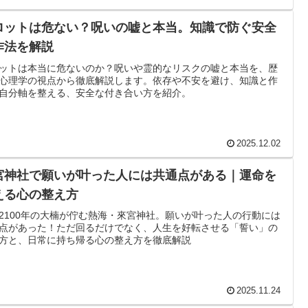
ロットは危ない？呪いの嘘と本当。知識で防ぐ安全
作法を解説
ットは本当に危ないのか？呪いや霊的なリスクの嘘と本当を、歴
心理学の視点から徹底解説します。依存や不安を避け、知識と作
自分軸を整える、安全な付き合い方を紹介。
2025.12.02
宮神社で願いが叶った人には共通点がある｜運命を
える心の整え方
2100年の大楠が佇む熱海・來宮神社。願いが叶った人の行動には
点があった！ただ回るだけでなく、人生を好転させる「誓い」の
方と、日常に持ち帰る心の整え方を徹底解説
2025.11.24