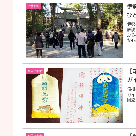
伊
伊勢神宮
ひ
伊勢
解説
ぶる
安心
【
全国の神社
ガ
箱根
ガイ
回避
全国の神社