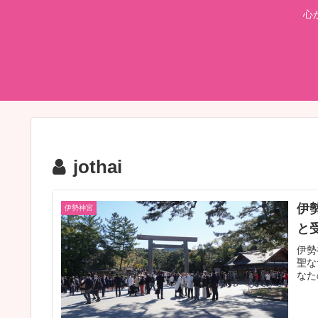
心
jothai
伊
伊勢神宮
と
伊勢
聖な
なた