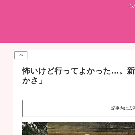
心
PR
怖いけど行ってよかった…。新
かさ」
記事内に広