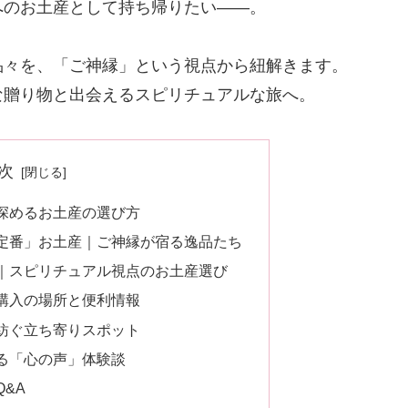
へのお土産として持ち帰りたい——。
品々を、「ご神縁」という視点から紐解きます。
な贈り物と出会えるスピリチュアルな旅へ。
次
深めるお土産の選び方
定番」お土産｜ご神縁が宿る逸品たち
｜スピリチュアル視点のお土産選び
購入の場所と便利情報
紡ぐ立ち寄りスポット
る「心の声」体験談
&A