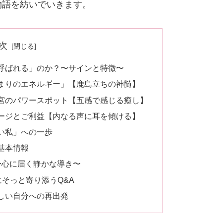
物語を紡いでいきます。
次
呼ばれる」のか？〜サインと特徴〜
まりのエネルギー」【鹿島立ちの神髄】
宮のパワースポット【五感で感じる癒し】
ージとご利益【内なる声に耳を傾ける】
い私」への一歩
基本情報
〜心に届く静かな導き〜
にそっと寄り添うQ&A
しい自分への再出発