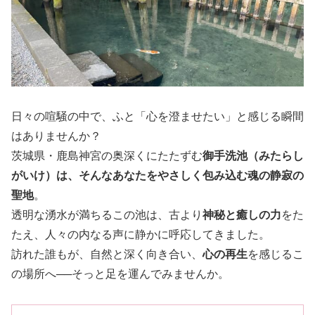
日々の喧騒の中で、ふと「心を澄ませたい」と感じる瞬間
はありませんか？
茨城県・鹿島神宮の奥深くにたたずむ
御手洗池（みたらし
がいけ）
は、そんなあなたをやさしく包み込む
魂の静寂の
聖地
。
透明な湧水が満ちるこの池は、古より
神秘と癒しの力
をた
たえ、人々の内なる声に静かに呼応してきました。
訪れた誰もが、自然と深く向き合い、
心の再生
を感じるこ
の場所へ──そっと足を運んでみませんか。