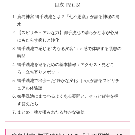
目次
鹿島神宮 御手洗池とは？「七不思議」が語る神秘の湧
水
【スピリチュアルな力】御手洗池の清らかな水が心身
にもたらす癒しと浄化
御手洗池で感じる“内なる変容”：五感で体験する瞑想の
時間
御手洗池を巡るための基本情報：アクセス・見どこ
ろ・立ち寄りスポット
御手洗池で出会った“静かな変化”｜5人が語るスピリチ
ュアル体験談
御手洗池にまつわるよくある疑問と、そっと背中を押
す答えたち
まとめ：魂が澄みわたる静かな確信