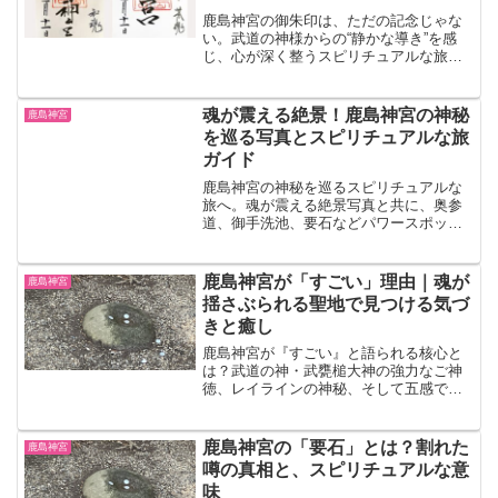
鹿島神宮の御朱印は、ただの記念じゃな
い。武道の神様からの“静かな導き”を感
じ、心が深く整うスピリチュアルな旅
へ。種類、場所、時間、奥宮の神秘まで
完全ガイド。
魂が震える絶景！鹿島神宮の神秘
鹿島神宮
を巡る写真とスピリチュアルな旅
ガイド
鹿島神宮の神秘を巡るスピリチュアルな
旅へ。魂が震える絶景写真と共に、奥参
道、御手洗池、要石などパワースポット
の見どころを徹底解説。あなたの内なる
声と繋がる“始まりの地”で、浄化と新たな
始まりを体験しませんか？アクセス・駐
鹿島神宮が「すごい」理由｜魂が
鹿島神宮
車場情報も。
揺さぶられる聖地で見つける気づ
きと癒し
鹿島神宮が『すごい』と語られる核心と
は？武道の神・武甕槌大神の強力なご神
徳、レイラインの神秘、そして五感で感
じる癒しの力。魂が揺さぶられる聖地
で、あなたの人生を変える気づきと出会
う旅へ。
鹿島神宮の「要石」とは？割れた
鹿島神宮
噂の真相と、スピリチュアルな意
味