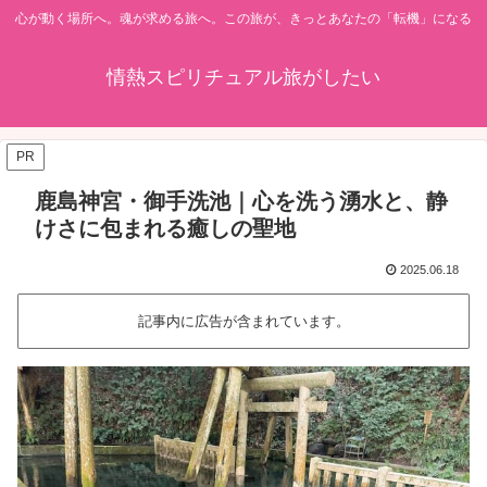
心が動く場所へ。魂が求める旅へ。この旅が、きっとあなたの「転機」になる
情熱スピリチュアル旅がしたい
PR
鹿島神宮・御手洗池｜心を洗う湧水と、静
けさに包まれる癒しの聖地
2025.06.18
記事内に広告が含まれています。