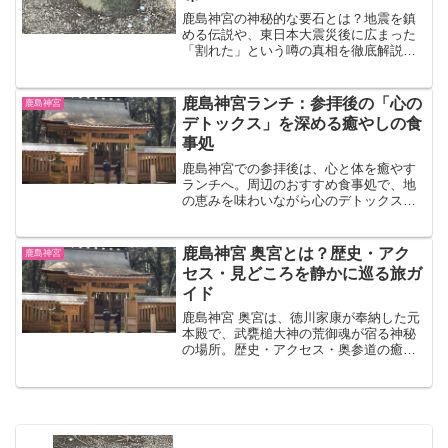
鹿島神宮の神秘的な要石とは？地震を鎮
める伝説や、東日本大震災後に広まった
「割れた」という噂の真相を徹底解説。
要石に秘められたスピリチュアルな意味
と、心の支えとなるその魅力を深掘りし
ます。
鹿島神宮ランチ：参拝後の「心の
鹿島神宮
デトックス」を深める癒やしの食
事処
鹿島神宮での参拝後は、心と体を癒やす
ランチへ。周辺のおすすめ食事処で、地
の恵みを味わいながら心のデトックス
を。旅の疲れを癒やし、内なる活力を得
るスピリチュアルなランチ体験をご案
内。
鹿島神宮 奥宮とは？歴史・アク
鹿島神宮
セス・見どころを静かに巡る旅ガ
イド
鹿島神宮 奥宮は、徳川家康が奉納した元
本殿で、武甕槌大神の荒御魂が宿る神秘
の場所。歴史・アクセス・奥参道の癒
し・見どころを徹底解説。心を清め、内
なる変容を促す静かな旅へ出かけません
か。