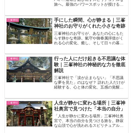
旅へ。最強のパワースポットが授ける金
運・縁結び・仕事運アップの秘密と体験
談を徹底解説。
手にした瞬間、心が静まる｜三峯
三峯神社
神社のお守りがくれた小さな奇跡
三峯神社のお守りが、あなたの心にもた
らす静かな奇跡。氣守や御眷属拝借がく
れる心の変化、癒し、そして日々の暮ら
しに寄り添うスピリチュアルな体験を紹
介します。
行った人にだけ起きる不思議な体
三峯神社
験｜三峯神社の神秘的な力を徹底
解説
三峯神社で「涙が止まらない」「不思議
な夢を見た」のはなぜ？ 訪れた人だけが
経験する、心と体の変化、五感の覚醒、
狼からの導きを徹底解説。この神秘の聖
地で、あなたの魂が目覚める理由とは。
人生が静かに変わる場所｜三峯神
三峯神社
社奥宮で見つけた「本当の自分」
「人生が静かに変わる場所」三峯神社奥
宮で、本当の自分を見つける旅を。静寂
な山頂で心が洗われるスピリチュアル体
験と、旅の準備を徹底サポート。