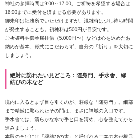
神社の参拝時間は9:00～17:00。ご祈祷を希望する場合は
16:00までに受付を済ませる必要があります。
御朱印は社務所でいただけますが、混雑時は少し待ち時間
が発生することも。初穂料は500円が目安です。
ご祈祷料や御眷属拝借（5,000円〜）などは心を込めたお
納めが基本。形式にこだわらず、自分の「祈り」を大切に
しましょう。
絶対に訪れたい見どころ：随身門、手水舎、縁
結びの木など
境内に入るとまず目を引くのが、荘厳な「随身門」。細部
まで精緻に彫られたその門は、まさに神域の入口です。
手水舎では、清らかな水で手と口を清め、心を整えてから
進みましょう。
本殿のそばには「縁結びの木」と呼ばれる二本の木が根元