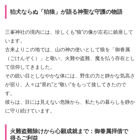
狛犬ならぬ「狛狼」が語る神聖な守護の物語
三峯神社の境内には、珍しくも“狼”の像が左右に鎮座して
います。
古来よりこの地では、山の神の使いとして狼を「御眷属
（ごけんぞく）」と敬い、火難や盗難、魔を払う存在とし
て信仰してきました。
その鋭い目としなやかな体には、野生の力と静かな気高さ
が宿り、人々は“畏れ”と“敬い”をもって接してきたので
す。
彼らは、目には見えない危険から、私たちの暮らしを静か
に守り続けています。
火難盗難除けから心願成就まで：御眷属拝借で
得るご利益