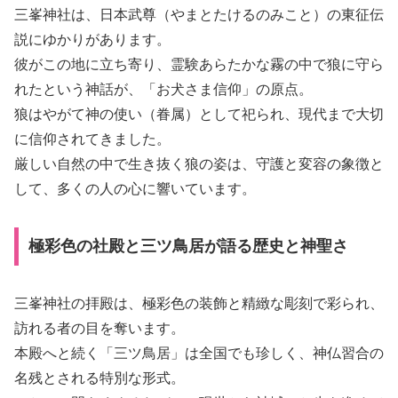
三峯神社は、日本武尊（やまとたけるのみこと）の東征伝
説にゆかりがあります。
彼がこの地に立ち寄り、霊験あらたかな霧の中で狼に守ら
れたという神話が、「お犬さま信仰」の原点。
狼はやがて神の使い（眷属）として祀られ、現代まで大切
に信仰されてきました。
厳しい自然の中で生き抜く狼の姿は、守護と変容の象徴と
して、多くの人の心に響いています。
極彩色の社殿と三ツ鳥居が語る歴史と神聖さ
三峯神社の拝殿は、極彩色の装飾と精緻な彫刻で彩られ、
訪れる者の目を奪います。
本殿へと続く「三ツ鳥居」は全国でも珍しく、神仏習合の
名残とされる特別な形式。