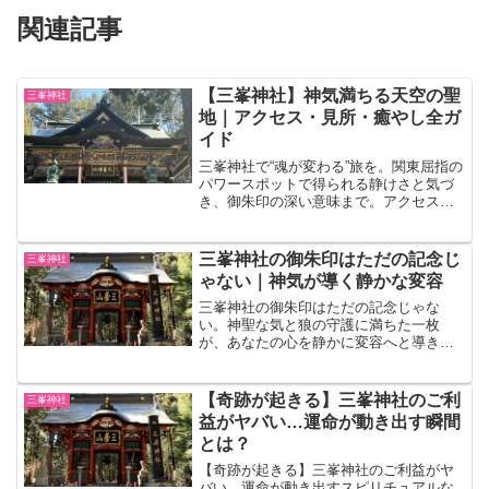
関連記事
【三峯神社】神気満ちる天空の聖
三峯神社
地｜アクセス・見所・癒やし全ガ
イド
三峯神社で“魂が変わる”旅を。関東屈指の
パワースポットで得られる静けさと気づ
き、御朱印の深い意味まで。アクセス・
見どころ・癒やしの全ガイド。
三峯神社の御朱印はただの記念じ
三峯神社
ゃない｜神気が導く静かな変容
三峯神社の御朱印はただの記念じゃな
い。神聖な気と狼の守護に満ちた一枚
が、あなたの心を静かに変容へと導きま
す。受付時間や種類、奥宮御朱印まで、
深い癒しと成長の旅を始めるための完全
ガイド。
【奇跡が起きる】三峯神社のご利
三峯神社
益がヤバい…運命が動き出す瞬間
とは？
【奇跡が起きる】三峯神社のご利益がヤ
バい…運命が動き出すスピリチュアルな