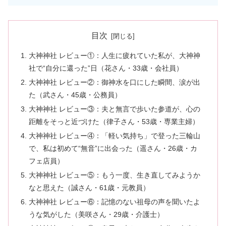
目次
大神神社 レビュー①：人生に疲れていた私が、大神神
社で“自分に還った”日（花さん・33歳・会社員）
大神神社 レビュー②：御神水を口にした瞬間、涙が出
た（武さん・45歳・公務員）
大神神社 レビュー③：夫と無言で歩いた参道が、心の
距離をそっと近づけた（律子さん・53歳・専業主婦）
大神神社 レビュー④：「軽い気持ち」で登った三輪山
で、私は初めて“無音”に出会った（遥さん・26歳・カ
フェ店員）
大神神社 レビュー⑤：もう一度、生き直してみようか
なと思えた（誠さん・61歳・元教員）
大神神社 レビュー⑥：記憶のない祖母の声を聞いたよ
うな気がした（美咲さん・29歳・介護士）