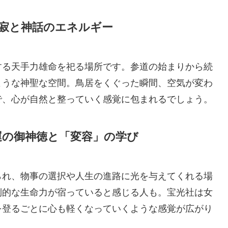
静寂と神話のエネルギー
する天手力雄命を祀る場所です。参道の始まりから続
ような神聖な空間。鳥居をくぐった瞬間、空気が変わ
で、心が自然と整っていく感覚に包まれるでしょう。
運の御神徳と「変容」の学び
られ、物事の選択や人生の進路に光を与えてくれる場
倒的な生命力が宿っていると感じる人も。宝光社は女
を登るごとに心も軽くなっていくような感覚が広がり